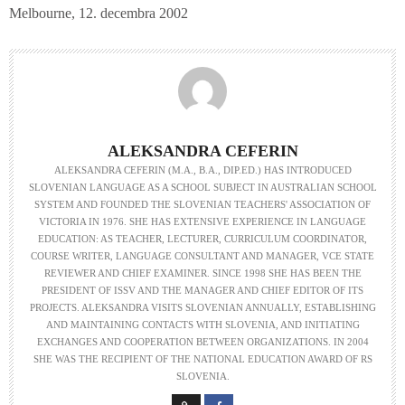
Melbourne, 12. decembra 2002
ALEKSANDRA CEFERIN
ALEKSANDRA CEFERIN (M.A., B.A., DIP.ED.) HAS INTRODUCED
SLOVENIAN LANGUAGE AS A SCHOOL SUBJECT IN AUSTRALIAN SCHOOL
SYSTEM AND FOUNDED THE SLOVENIAN TEACHERS' ASSOCIATION OF
VICTORIA IN 1976. SHE HAS EXTENSIVE EXPERIENCE IN LANGUAGE
EDUCATION: AS TEACHER, LECTURER, CURRICULUM COORDINATOR,
COURSE WRITER, LANGUAGE CONSULTANT AND MANAGER, VCE STATE
REVIEWER AND CHIEF EXAMINER. SINCE 1998 SHE HAS BEEN THE
PRESIDENT OF ISSV AND THE MANAGER AND CHIEF EDITOR OF ITS
PROJECTS. ALEKSANDRA VISITS SLOVENIAN ANNUALLY, ESTABLISHING
AND MAINTAINING CONTACTS WITH SLOVENIA, AND INITIATING
EXCHANGES AND COOPERATION BETWEEN ORGANIZATIONS. IN 2004
SHE WAS THE RECIPIENT OF THE NATIONAL EDUCATION AWARD OF RS
SLOVENIA.