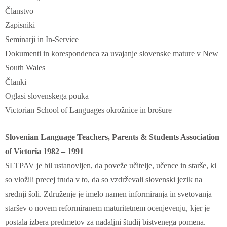
Članstvo
Zapisniki
Seminarji in In-Service
Dokumenti in korespondenca za uvajanje slovenske mature v New
South Wales
Članki
Oglasi slovenskega pouka
Victorian School of Languages okrožnice in brošure
Slovenian Language Teachers, Parents & Students Association
of Victoria 1982 – 1991
SLTPAV je bil ustanovljen, da poveže učitelje, učence in starše, ki
so vložili precej truda v to, da so vzdrževali slovenski jezik na
srednji šoli. Združenje je imelo namen informiranja in svetovanja
staršev o novem reformiranem maturitetnem ocenjevenju, kjer je
postala izbera predmetov za nadaljni študij bistvenega pomena.