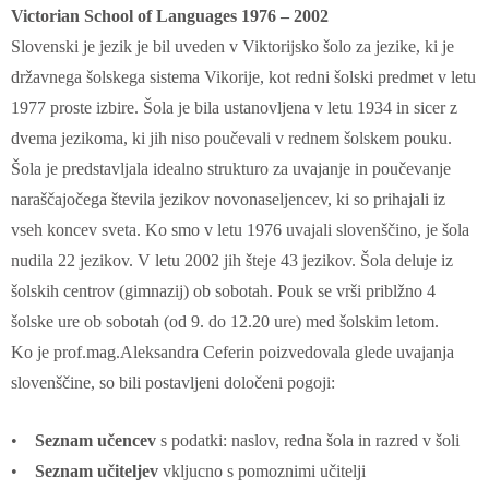
Victorian School of Languages 1976 – 2002
Slovenski je jezik je bil uveden v Viktorijsko šolo za jezike, ki je
državnega šolskega sistema Vikorije, kot redni šolski predmet v letu
1977 proste izbire. Šola je bila ustanovljena v letu 1934 in sicer z
dvema jezikoma, ki jih niso poučevali v rednem šolskem pouku.
Šola je predstavljala idealno strukturo za uvajanje in poučevanje
naraščajočega števila jezikov novonaseljencev, ki so prihajali iz
vseh koncev sveta. Ko smo v letu 1976 uvajali slovenščino, je šola
nudila 22 jezikov. V letu 2002 jih šteje 43 jezikov. Šola deluje iz
šolskih centrov (gimnazij) ob sobotah. Pouk se vrši priblžno 4
šolske ure ob sobotah (od 9. do 12.20 ure) med šolskim letom.
Ko je prof.mag.Aleksandra Ceferin poizvedovala glede uvajanja
slovenščine, so bili postavljeni določeni pogoji:
•
Seznam učencev
s podatki: naslov, redna šola in razred v šoli
•
Seznam učiteljev
vkljucno s pomoznimi učitelji