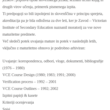
drugih virov učenja, primerek pismenega izpita.
Ti predpogoji so bili izpolnjeni in slovenščina v principu sprejeta,
akreditacija pa je bila odložena za dve leti, ker je Zavod – Victorian
Institute of Secondary Education naznanil moratorij za vse nove
maturitetne predmete.
Več sledeči potek uvajanja mature in potek v naslednjih letih,
vključno z maturitetno obnovo je podrobno arhiviran:
Uvajanje: korespondenca, odbori, vloge, dokumenti, bibliografije
(1976 – 1980)
VCE Course Design (1980; 1983; 1991; 2000)
Verification process – 1992 – 2001
VCE Course Outlines – 1992; 2002
Izpitni papirji & kasete
Kriteriji ocenjevanja
Spisi