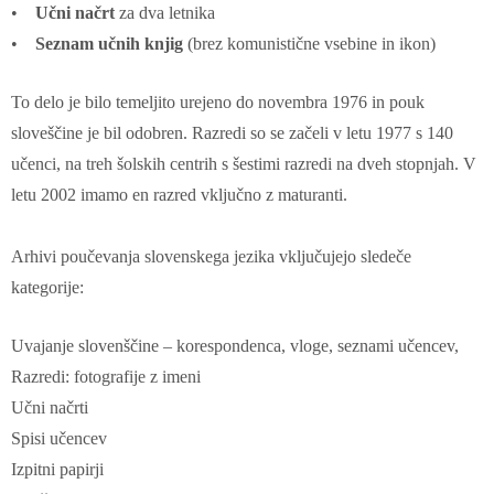
•
Učni načrt
za dva letnika
•
Seznam učnih knjig
(brez komunistične vsebine in ikon)
To delo je bilo temeljito urejeno do novembra 1976 in pouk
sloveščine je bil odobren. Razredi so se začeli v letu 1977 s 140
učenci, na treh šolskih centrih s šestimi razredi na dveh stopnjah. V
letu 2002 imamo en razred vključno z maturanti.
Arhivi poučevanja slovenskega jezika vključujejo sledeče
kategorije:
Uvajanje slovenščine – korespondenca, vloge, seznami učencev,
Razredi: fotografije z imeni
Učni načrti
Spisi učencev
Izpitni papirji