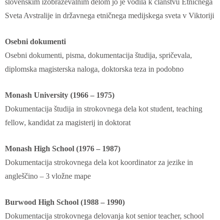
slovenskim izobraževalnim delom jo je vodila k članstvu Etničnega
Sveta Avstralije in državnega etničnega medijskega sveta v Viktoriji
Osebni dokumenti
Osebni dokumenti, pisma, dokumentacija študija, spričevala,
diplomska magisterska naloga, doktorska teza in podobno
Monash University (1966 – 1975)
Dokumentacija študija in strokovnega dela kot student, teaching
fellow, kandidat za magisterij in doktorat
Monash High School (1976 – 1987)
Dokumentacija strokovnega dela kot koordinator za jezike in
angleščino – 3 vložne mape
Burwood High School (1988 – 1990)
Dokumentacija strokovnega delovanja kot senior teacher, school