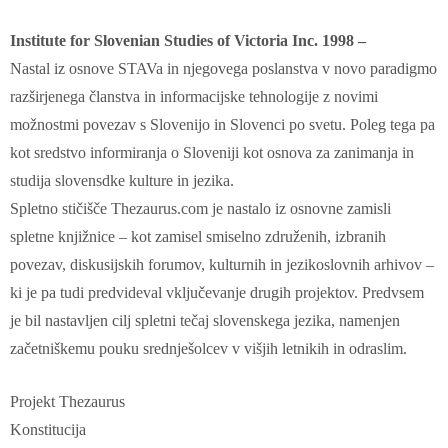
Institute for Slovenian Studies of Victoria Inc. 1998 –
Nastal iz osnove STAVa in njegovega poslanstva v novo paradigmo
razširjenega članstva in informacijske tehnologije z novimi
možnostmi povezav s Slovenijo in Slovenci po svetu. Poleg tega pa
kot sredstvo informiranja o Sloveniji kot osnova za zanimanja in
studija slovensdke kulture in jezika.
Spletno stičišče Thezaurus.com je nastalo iz osnovne zamisli
spletne knjižnice – kot zamisel smiselno združenih, izbranih
povezav, diskusijskih forumov, kulturnih in jezikoslovnih arhivov –
ki je pa tudi predvideval vključevanje drugih projektov. Predvsem
je bil nastavljen cilj spletni tečaj slovenskega jezika, namenjen
začetniškemu pouku srednješolcev v višjih letnikih in odraslim.
Projekt Thezaurus
Konstitucija