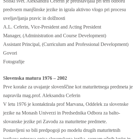
Šolski svet. Aleksandra Ceferin je predstavljala pri tem odboru
predvsem manjšinske jezike in igrala aktivno vlogo pri procesu
uveljavljanja pravic in dolžnosti
A.L. Ceferin, Vice-President and Acting President
Manager, (Administration and Course Development)
Assistant Principal, (Curriculum and Professional Development)
Govori
Fotografije
Slovenska matura 1976 – 2002
Prve korake za uvajanje slovenščine kot maturitetnega predmeta je
napravila mag.prof. Aleksandra Ceferin
V letu 1976 je kontaktirala prof Marvana, Oddelek za slovenske
jezike na Monash Univerzi in Predsednika Odbora za balto-
slovanske jezike pri Zavodu za maturitetne predmete.
Postavljeni so bili predpogoji po modelu drugih maturitetnih
jezikov: priprava opisa slovenskega jezika, seznam učnih knjig in