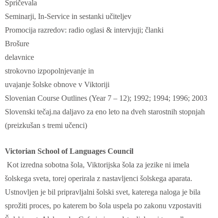
Spričevala
Seminarji, In-Service in sestanki učiteljev
Promocija razredov: radio oglasi & intervjuji; članki
Brošure
delavnice
strokovno izpopolnjevanje in
uvajanje šolske obnove v Viktoriji
Slovenian Course Outlines (Year 7 – 12); 1992; 1994; 1996; 2003
Slovenski tečaj.na daljavo za eno leto na dveh starostnih stopnjah
(preizkušan s tremi učenci)
Victorian School of Languages Council
Kot izredna sobotna šola, Viktorijska šola za jezike ni imela
šolskega sveta, torej operirala z nastavljenci šolskega aparata.
Ustnovljen je bil pripravljalni šolski svet, katerega naloga je bila
sprožiti proces, po katerem bo šola uspela po zakonu vzpostaviti