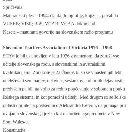
Spričevala
Maturantski ples – 1994: članki, fotografije, knjižica, povabila
VUSEB; VISE; BoS; VCAB; VCAA dokumenti
Kasete – maturanti govorijo na slovenskem radio programu
Slovenian Teachers Association of Victoria 1976 – 1998
STAV je bil ustanovljen v letu 1976 z namenom, da združi vse
učitelje slovenskega rodu, s slovenskimi in avstralskimi
kvalifikacijami. Zbralo se je 22 članov, ki so se v naslednjih letih
udeleževali seminarjev, delavnic, sestankov, kulturnih dejavnosti,
predvsem pa bili na voljo za redno poučevanje v sobotnem pouku
šolskega sistema, in kot pomožni učitelji. Med drugim so se šolske
oblasti obrnile na predsednico Aleksandro Ceferin, da pomaga prii
uvajanju slovenskega jezika kot maturitetnega predmeta v New
Sout Wales-u.
Konstitucija