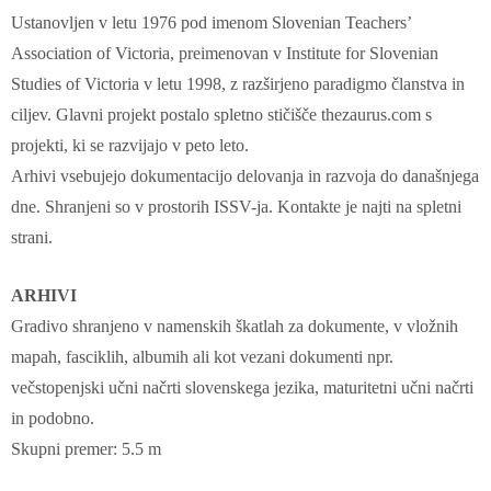
Ustanovljen v letu 1976 pod imenom Slovenian Teachers’
Association of Victoria, preimenovan v Institute for Slovenian
Studies of Victoria v letu 1998, z razširjeno paradigmo članstva in
ciljev. Glavni projekt postalo spletno stičišče thezaurus.com s
projekti, ki se razvijajo v peto leto.
Arhivi vsebujejo dokumentacijo delovanja in razvoja do današnjega
dne. Shranjeni so v prostorih ISSV-ja. Kontakte je najti na spletni
strani.
ARHIVI
Gradivo shranjeno v namenskih škatlah za dokumente, v vložnih
mapah, fasciklih, albumih ali kot vezani dokumenti npr.
večstopenjski učni načrti slovenskega jezika, maturitetni učni načrti
in podobno.
Skupni premer: 5.5 m