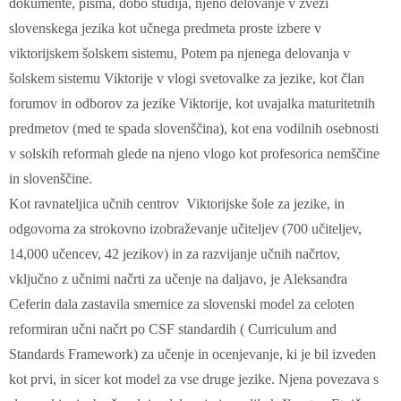
dokumente, pisma, dobo študija, njeno delovanje v zvezi
slovenskega jezika kot učnega predmeta proste izbere v
viktorijskem šolskem sistemu, Potem pa njenega delovanja v
šolskem sistemu Viktorije v vlogi svetovalke za jezike, kot član
forumov in odborov za jezike Viktorije, kot uvajalka maturitetnih
predmetov (med te spada slovenščina), kot ena vodilnih osebnosti
v solskih reformah glede na njeno vlogo kot profesorica nemščine
in slovenščine.
Kot ravnateljica učnih centrov Viktorijske šole za jezike, in
odgovorna za strokovno izobraževanje učiteljev (700 učiteljev,
14,000 učencev, 42 jezikov) in za razvijanje učnih načrtov,
vključno z učnimi načrti za učenje na daljavo, je Aleksandra
Ceferin dala zastavila smernice za slovenski model za celoten
reformiran učni načrt po CSF standardih ( Curriculum and
Standards Framework) za učenje in ocenjevanje, ki je bil izveden
kot prvi, in sicer kot model za vse druge jezike. Njena povezava s