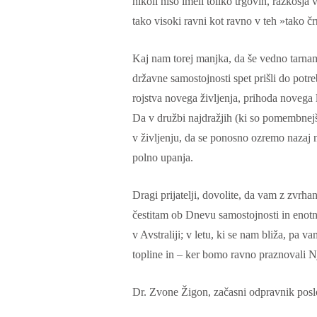
nikoli niso imeli toliko trgovin, razkošja 
tako visoki ravni kot ravno v teh »tako čr
Kaj nam torej manjka, da še vedno tarn
državne samostojnosti spet prišli do pot
rojstva novega življenja, prihoda novega 
Da v družbi najdražjih (ki so pomembnejš
v življenju, da se ponosno ozremo nazaj
polno upanja.
Dragi prijatelji, dovolite, da vam z zvrh
čestitam ob Dnevu samostojnosti in enot
v Avstraliji; v letu, ki se nam bliža, pa 
topline in – ker bomo ravno praznovali Nj
Dr. Zvone Žigon, začasni odpravnik pos