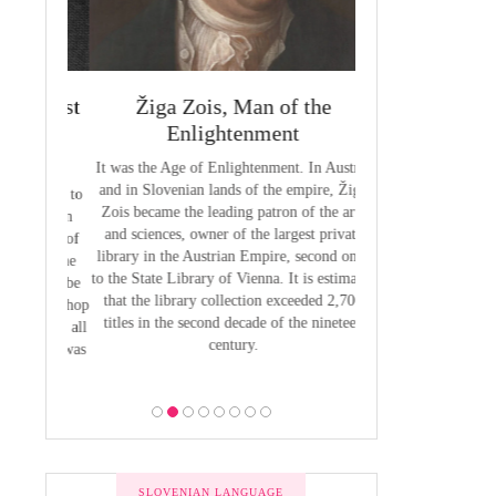
 Priest
Žiga Zois, Man of the
Yuriy Veneli
ge of
Enlightenment
Modern 
It was the Age of Enlightenment. In Austria
Yuri Venelin (1802-
and in Slovenian lands of the empire, Žiga
the first historian o
butions to
Zois became the leading patron of the arts
European territory
by Anton
and sciences, owner of the largest private
European history ha
venian of
library in the Austrian Empire, second only
exclusively from the
1800, the
to the State Library of Vienna. It is estimated
of view, ignoring the
 was to be
that the library collection exceeded 2,700
of the Slavic p
 the Bishop
titles in the second decade of the nineteen
 he put all
century.
bility was
ion.
SLOVENIAN LANGUAGE