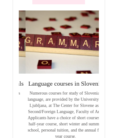
terials
Language courses in Slovenia
VCE outcom
aterials
Numerous courses for study of Slovenian
The summary of out
language, are provided by the University of
t
Ljubljana, at The Center for Slovene as a
Second/Foreign Language, Faculty of Arts.
Applicants have a choice of short courses, a
half-year course, short winter and summer
school, personal tuition, and the annual full
year course.