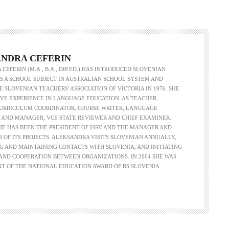
NDRA CEFERIN
CEFERIN (M.A., B.A., DIP.ED.) HAS INTRODUCED SLOVENIAN
 A SCHOOL SUBJECT IN AUSTRALIAN SCHOOL SYSTEM AND
 SLOVENIAN TEACHERS' ASSOCIATION OF VICTORIA IN 1976. SHE
VE EXPERIENCE IN LANGUAGE EDUCATION: AS TEACHER,
CURRICULUM COORDINATOR, COURSE WRITER, LANGUAGE
 AND MANAGER, VCE STATE REVIEWER AND CHIEF EXAMINER.
SHE HAS BEEN THE PRESIDENT OF ISSV AND THE MANAGER AND
R OF ITS PROJECTS. ALEKSANDRA VISITS SLOVENIAN ANNUALLY,
G AND MAINTAINING CONTACTS WITH SLOVENIA, AND INITIATING
ND COOPERATION BETWEEN ORGANIZATIONS. IN 2004 SHE WAS
NT OF THE NATIONAL EDUCATION AWARD OF RS SLOVENIA.