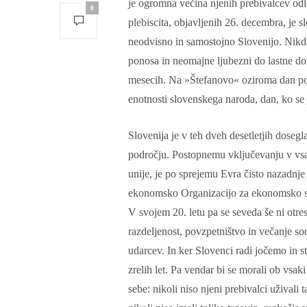
je ogromna večina njenih prebivalcev odlo
0
plebiscita, objavljenih 26. decembra, je sl
neodvisno in samostojno Slovenijo. Nikda
ponosa in neomajne ljubezni do lastne do
mesecih. Na »Štefanovo« oziroma dan po 
enotnosti slovenskega naroda, dan, ko se 
Slovenija je v teh dveh desetletjih dos
področju. Postopnemu vključevanju v 
unije, je po sprejemu Evra čisto nazadnj
ekonomsko Organizacijo za ekonomsko so
V svojem 20. letu pa se seveda še ni otresl
razdeljenost, povzpetništvo in večanje so
w
udarcev. In ker Slovenci radi jočemo in s
zrelih let. Pa vendar bi se morali ob vsak
sebe: nikoli niso njeni prebivalci uživali