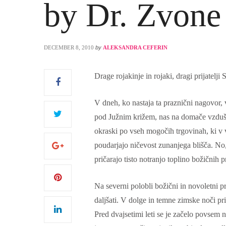
by Dr. Zvone
DECEMBER 8, 2010
by
ALEKSANDRA CEFERIN
S
Drage rojakinje in rojaki, dragi prijatelji 
V dneh, ko nastaja ta praznični nagovor, 
pod Južnim križem, nas na domače vzdušj
okraski po vseh mogočih trgovinah, ki v v
poudarjajo ničevost zunanjega blišča. N
pričarajo tisto notranjo toplino božični
Na severni polobli božični in novoletni pr
daljšati. V dolge in temne zimske noči pri
Pred dvajsetimi leti se je začelo povse