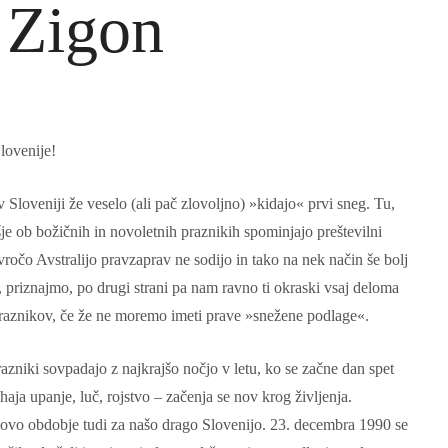
 Zigon
Herman of Carinthia
Anton Martin Slomšek,
and educator in the a
lovenian translator and polymath Herman of
Enlightenment
Carinthia was most probably…
Slovenije!
One of the most significant contri
Slovenian education was made 
v Sloveniji že veselo (ali pač zlovoljno) »kidajo« prvi sneg. Tu,
Martin Slomšek, a prominent Slo
e ob božičnih in novoletnih praznikih spominjajo preštevilni
the time. Born in 26 November 
same year as France Prešeren, he
ročo Avstralijo pravzaprav ne sodijo in tako na nek način še bolj
appointed to an exalted position as
o, priznajmo, po drugi strani pa nam ravno ti okraski vsaj deloma
of Lavant, but the work into which
h praznikov, če že ne moremo imeti prave »snežene podlage«.
his energy and undoubtedly great a
Slovenian language educat
azniki sovpadajo z najkrajšo nočjo v letu, ko se začne dan spet
haja upanje, luč, rojstvo – začenja se nov krog življenja.
m novo obdobje tudi za našo drago Slovenijo. 23. decembra 1990 se