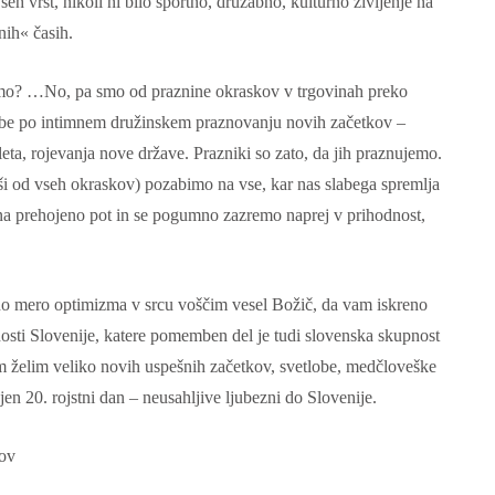
vseh vrst, nikoli ni bilo športno, družabno, kulturno življenje na
nih« časih.
amo? …No, pa smo od praznine okraskov v trgovinah preko
rebe po intimnem družinskem praznovanju novih začetkov –
leta, rojevanja nove države. Prazniki so zato, da jih praznujemo.
i od vseh okraskov) pozabimo na vse, kar nas slabega spremlja
 na prehojeno pot in se pogumno zazremo naprej v prihodnost,
ano mero optimizma v srcu voščim vesel Božič, da vam iskreno
nosti Slovenije, katere pomemben del je tudi slovenska skupnost
vam želim veliko novih uspešnih začetkov, svetlobe, medčloveške
en 20. rojstni dan – neusahljive ljubezni do Slovenije.
lov