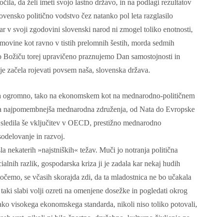
čila, da želi imeti svojo lastno državo, in na podlagi rezultatov
ovensko politično vodstvo čez natanko pol leta razglasilo
r v svoji zgodovini slovenski narod ni zmogel toliko enotnosti,
movine kot ravno v tistih prelomnih šestih, morda sedmih
Božiču torej upravičeno praznujemo Dan samostojnosti in
je začela rojevati povsem naša, slovenska država.
egla ogromno, tako na ekonomskem kot na mednarodno-političnem
vsa najpomembnejša mednarodna združenja, od Nata do Evropske
e sledila še vključitev v OECD, prestižno mednarodno
Language functions
Self-study slovenian ma
delovanje in razvoj.
The following is an extensive, but not
Self-study slovenian language m
a nekaterih »najstniških« težav. Muči jo notranja politična
exhaustive, list of a variety of functions,
cialnih razlik, gospodarska kriza ji je zadala kar nekaj hudih
hich form a part of communication between
people, and could be useful in any teaching
točemo, se včasih skorajda zdi, da ta mladostnica ne bo učakala
approach:
i taki slabi volji ozreti na omenjene dosežke in pogledati okrog
 tako visokega ekonomskega standarda, nikoli niso toliko potovali,